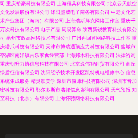
司
重庆裕豪科技有限公司
上海程具科技有限公司
北京云天航空
文化发展股份有限公司
沭阳墨威电子商务有限公司
中老文化艺
术产业集团（海南）有限公司
上海瑞斯拜克网络工作室
重庆千
万次科技有限公司
电子产品
周易算命
陕西新锐教育科技有限公
司
亳州市政高网络技术有限公司
广州再回首网络科技工作室
重
庆猎爪科技有限公司
天津市博瑞通预应力科技有限公司
盐城市
亭湖区南洋镇古乐家禽经营部
上海邦木科技有限公司
法律咨询
重庆朝升力协信息科技有限公司
北京逸伟智商贸有限公司
商丘
绿盾征信有限公司
沈阳经济技术开发区凯特机电维修中心
信息
系统集成服务
精灵颂美学
深圳市偃师科技有限公司
深圳市音加
密科技有限公司
鄂尔多斯市浩邦信息咨询有限公司
天气预报
知
至科技（北京）有限公司
上海怀骋网络科技有限公司