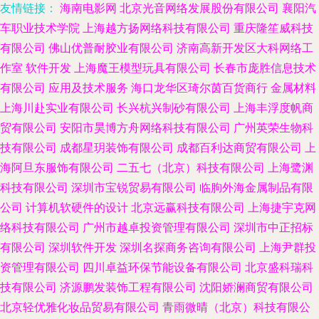
友情链接：
海南电影网
北京光音网络发展股份有限公司
襄阳汽
车职业技术学院
上海越方扬网络科技有限公司
重庆隆笙威科技
有限公司
佛山优普耐胶业有限公司
济南高新开发区大科网络工
作室
软件开发
上海魔王模型玩具有限公司
长春市庞胜信息技术
有限公司
应用及技术服务
海口龙华区琦尔茵百货商行
金属材料
上海川赴实业有限公司
长兴杭兴制砂有限公司
上海丰浮度帆商
贸有限公司
安阳市昊博方舟网络科技有限公司
广州英荣生物科
技有限公司
成都星玥装饰有限公司
成都百利达商贸有限公司
上
海阿旦东服饰有限公司
二五七（北京）科技有限公司
上海鹭渊
科技有限公司
深圳市宝锐贸易有限公司
临朐外海金属制品有限
公司
计算机软硬件的设计
北京远赢科技有限公司
上海捷宇克网
络科技有限公司
广州市越卓投资管理有限公司
深圳市中正招标
有限公司
深圳软件开发
深圳名探商务咨询有限公司
上海尹群投
资管理有限公司
四川卓益环保节能设备有限公司
北京盛科瑞科
技有限公司
济源鹏发装饰工程有限公司
沈阳娇澜商贸有限公司
北京轻优雅化妆品贸易有限公司
青雨微晴（北京）科技有限公