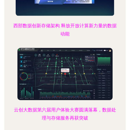
西部数据创新存储架构 释放开放计算新力量的数据
动能
云创大数据第六届用户体验大赛圆满落幕，数据处
理与存储服务再获突破