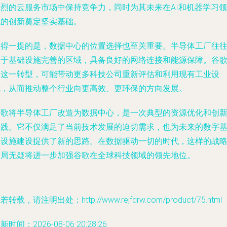
激烈的云服务市场中保持竞争力，同时为其未来在AI和机器学习领
域的创新奠定坚实基础。
值得一提的是，数据中心的位置选择也至关重要。半导体工厂往
位于基础设施完善的区域，具备良好的网络连接和能源保障。谷
的这一转型，可能带动更多科技公司重新评估和利用现有工业设
施，从而推动整个行业向更高效、更环保的方向发展。
谷歌将半导体工厂改造为数据中心，是一次典型的资源优化和创
实践。它不仅满足了当前技术发展的迫切需求，也为未来的数字
础设施建设提供了新的思路。在数据驱动一切的时代，这样的战
布局无疑将进一步加强谷歌在全球科技领域的领先地位。
若转载，请注明出处：http://www.rejfdrw.com/product/75.html
新时间：2026-08-06 20:28:26