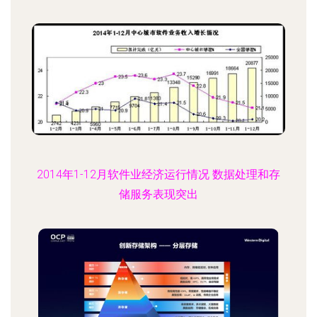
2014年1-12月软件业经济运行情况 数据处理和存
储服务表现突出