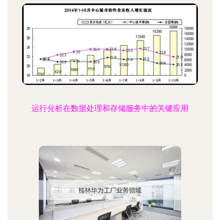
运行分析在数据处理和存储服务中的关键应用