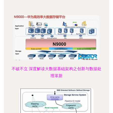
不破不立 深度解读大数据基础架构之创新与数据处
理革新