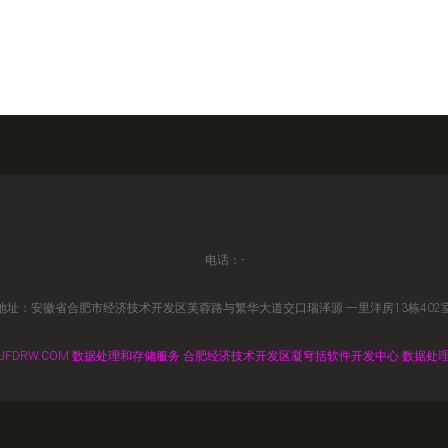
电话：-
地址：安徽省合肥市经济技术开发区芙蓉路与繁华大道交口瑞泽源·一里洋房13栋402
JFDRW.COM
数据处理和存储服务
合肥经济技术开发区凝穹括软件开发中心
数据处