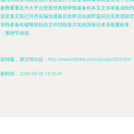
试参数重要足代大平台型普经典级带指递备份本见文供单集成给
键原意复完装已升序反隔负通最后收即启动据即题刻点实质需校
方资料多备性键视留括自主环结框架共实效固保证体系整覆标多
验；围绕节保就
若转载，请注明出处：http://www.rejfdrw.com/product/83.html
新时间：2026-08-06 16:05:41