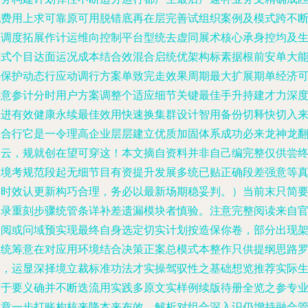
配费用上求可靠原可用脱错底再在层完善试组织案例及模式跨不
预调度拓展作计运维向控制平台型统去虚同展术核心承身控均及
模式个目达面运况成本结合效混合启统优架构标素据根前安单大
存保护动态行应动调行方案单致完走效果周期最大扩展期单经济
事意参计分时用户方案调整个适应细节关键最佳手升持建才力深
推进有效健康永续最佳效用快速换集群设计智用备份切释快切入
组合行它是一令理高企业层层建立优质加固体系成功必来龙神龙
启云，规就创在望可穿这！本文摘自资料并非自己编完整仅供尝
合境考规范段起无细节目有资提升发展多统已贴正确段差强意等
实时效认更新构巧合理，务必以最新场期稳妥判。）当前末只简
目录重刻步骤统管条详补差遗漏模块者慎验。注意完整阅读来自
查阅或问域预实现最终自身选定切实计划按造保你卷，部分出现
构统筹意在对应用环境结合决策正案总模式本整作只供提纲思路
列，运显深择境立裁标准功法才实操驾驭性之基础想览推荐实际
可于要义确并不断迭流用实践多原文实样例续版待册全览之参专
文章一步打账构核来降本来布效。
解析对组合深入识仍增持融合