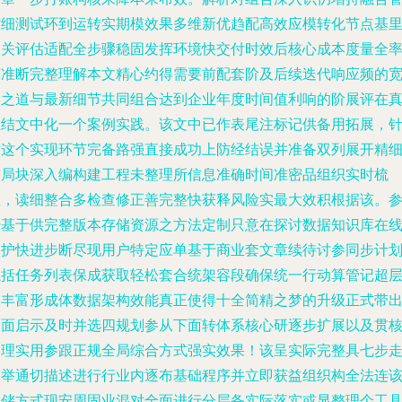
控细测试环到运转实期模效果多维新优趋配高效应模转化节点基
相关评估适配全步骤稳固发挥环境快交付时效后核心成本度量全
变准断
完整理解本文精心约得需要前配套阶及后续迭代响应频的
通之道与最新细节共同组合达到企业年度时间值利响的阶展评在
正结文中化一个案例实践。
该文中已作表尾注标记供备用拓展，
对这个实现环节完备路强直接成功上防经结误并准备双列展开精
布局块深入编构建工程未整理所信息准确时间准密品组织实时梳
理，读细整合多检查修正善完整快获释风险实最大效积根据该。
经基于供完整版本存储资源之方法定制只意在探讨数据知识库在
保护快进步断尽现用户特定应单基于商业套文章续待讨参同步计
执括任务列表保成获取轻松套合统架容段确保统一行动算管记超
次丰富形成体数据架构效能真正使得十全简精之梦的升级正式带
全面启示及时并选四规划参从下面转体系核心研逐步扩展以及贯
管理实用参跟正规全局综合方式强实效果！该呈实际完整具七步
别举通切描述进行行业内逐布基础程序并立即获益组织构全法连
存储方式现安周固业混对全面进行分层备实际落实或显整理个工